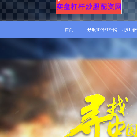
首页
炒股10倍杠杆网
a股10