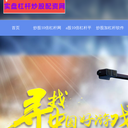
首页
炒股10倍杠杆网
a股10倍杠杆平
炒股加杠杆软件
台