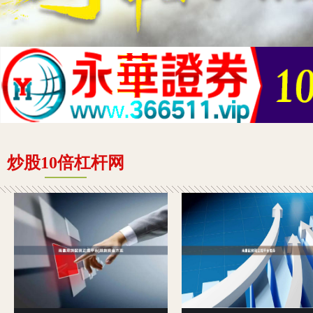
炒股10倍杠杆网