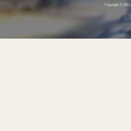
Copyright
© 2013