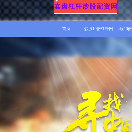
首页
炒股10倍杠杆网
a股10