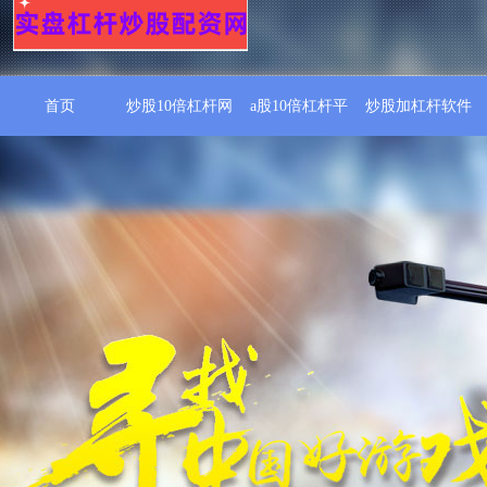
首页
炒股10倍杠杆网
a股10倍杠杆平
炒股加杠杆软件
台