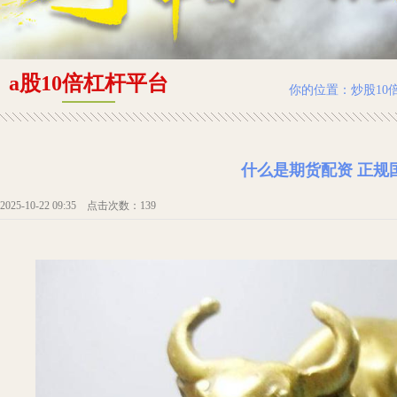
a股10倍杠杆平台
你的位置：
炒股10
什么是期货配资 正规
2025-10-22 09:35 点击次数：139