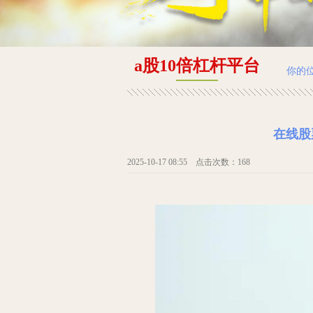
a股10倍杠杆平台
你的
在线股
2025-10-17 08:55 点击次数：168