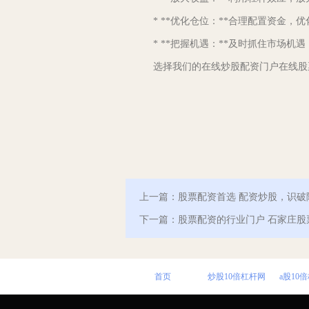
* **优化仓位：**合理配置资金，
* **把握机遇：**及时抓住市场
选择我们的在线炒股配资门户在线股
上一篇：
股票配资首选 配资炒股，识破
下一篇：
股票配资的行业门户 石家庄
首页
炒股10倍杠杆网
a股10