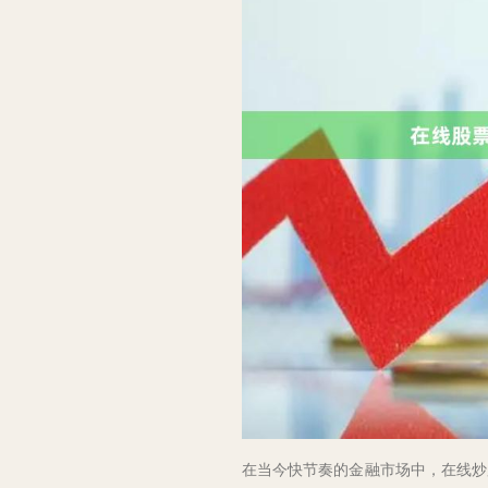
在当今快节奏的金融市场中，在线炒