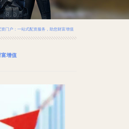
股配资门户：一站式配资服务，助您财富增值
财富增值