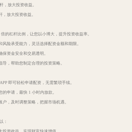
杆，放大投资收益。
倍杠杆，放大投资收益。
 10 倍的杠杆比例，让您以小博大，提升投资收益率。
需求和风险承受能力，灵活选择配资金额和期限。
，确保资金安全和交易透明。
顾问指导，帮助您制定合理的投资策略。
或 APP 即可轻松申请配资，无需繁琐手续。
核您的申请，最快 1 小时内放款。
配资账户，及时调整策略，把握市场机遇。
以：
，放大投资收益，实现财富快速增值。