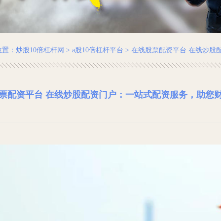
位置：
炒股10倍杠杆网
>
a股10倍杠杆平台
> 在线股票配资平台 在线炒
票配资平台 在线炒股配资门户：一站式配资服务，助您